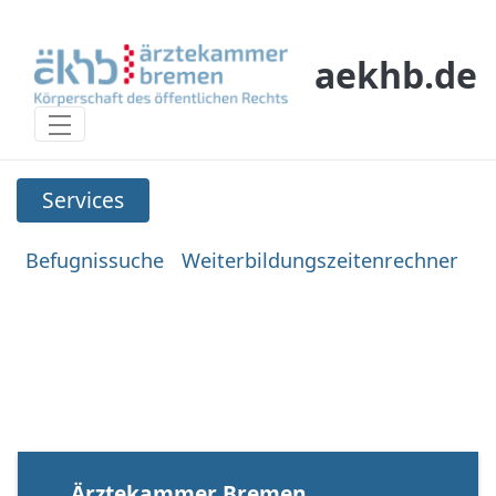
Skip to Main Content
aekhb.de
Services
Services
Befugnissuche
Weiterbildungszeitenrechner
Ärztekammer Bremen