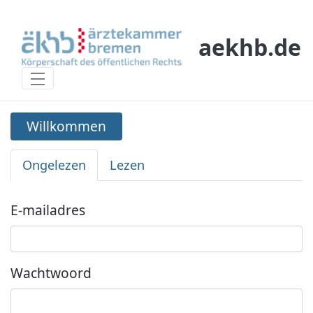
Skip to Main Content
aekhb.de
Willkommen
Willkommen
Ongelezen
Lezen
Aanmelden
E-mailadres
Wachtwoord