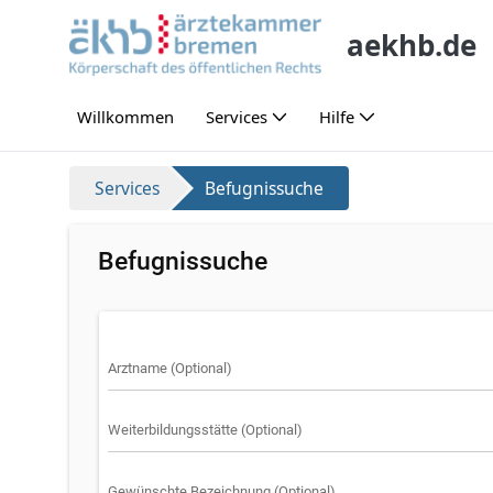
Skip to Main Content
aekhb.de
Willkommen
Services
Hilfe
Befugnissuche
Services
Befugnissuche
Befugnissuche