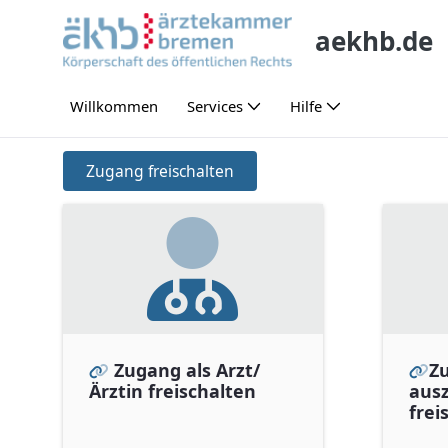
Ugrás a fő tartalomhoz
aekhb.de
Willkommen
Services
Hilfe
Zugang freischalten
Zugang freischalten
Zugang als Arzt/
Zu
Ärztin freischalten
aus
frei