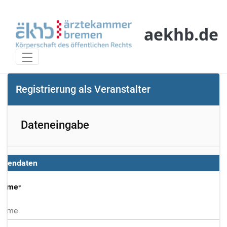
Zum Hauptinhalt springen
aekhb.de
Registrierung als Veranstaltende
Registrierung als Veranstalter
Dateneingabe
onendaten
name