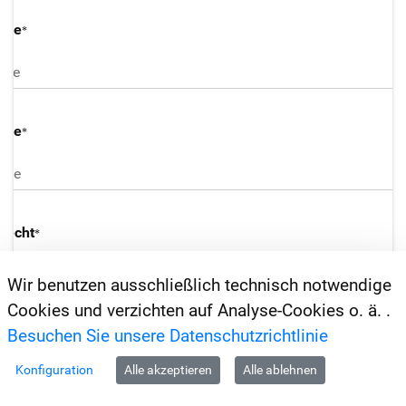
ame
ame
lecht
Wir benutzen ausschließlich technisch notwendige
Cookies und verzichten auf Analyse-Cookies o. ä. .
Besuchen Sie unsere Datenschutzrichtlinie
isationsbezeichnung
Konfiguration
Alle akzeptieren
Alle ablehnen