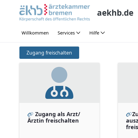
Skip to Main Content
aekhb.de
Willkommen
Services
Hilfe
Zugang freischalten
Zugang freischalten
Zugang als Arzt/
Zu
Ärztin freischalten
aus
frei