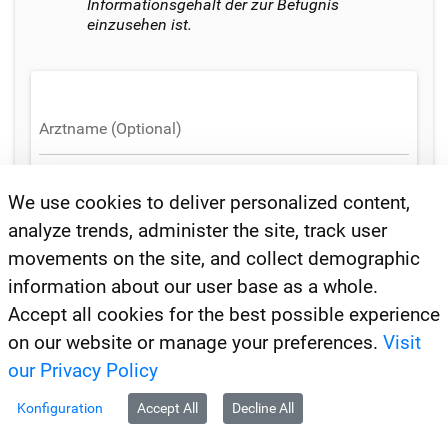
Informationsgehalt der zur Befugnis
einzusehen ist.
We use cookies to deliver personalized content,
analyze trends, administer the site, track user
movements on the site, and collect demographic
Zurücksetzen
Suchen
information about our user base as a whole.
Accept all cookies for the best possible experience
on our website or manage your preferences.
Visit
our Privacy Policy
Es liegen keine Ergebnisse vor.
Konfiguration
Accept All
Decline All
Starten Sie eine Suche und filtern Sie nach