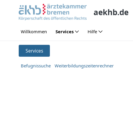
Skip to Main Content
aekhb.de
Willkommen
Services
Hilfe
Services
Services
Befugnissuche
Weiterbildungszeitenrechner