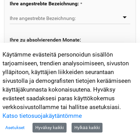
Ihre angestrebte Bezeichnung:
Ihre zu absolvierenden Monate:
Monate
Käytämme evästeitä personoidun sisällön
tarjoamiseen, trendien analysoimiseen, sivuston
ylläpitoon, käyttäjien liikkeiden seurantaan
Zu absolvierende Monate anpassen.
sivustolla ja demografisten tietojen keräämiseen
käyttäjäkunnasta kokonaisuutena. Hyväksy
evästeet saadaksesi paras käyttökokemus
Weiter
verkkosivustollamme tai hallitse asetuksiasi.
Katso tietosuojakäytäntömme
Asetukset
Hyväksy kaikki
Hylkää kaikki