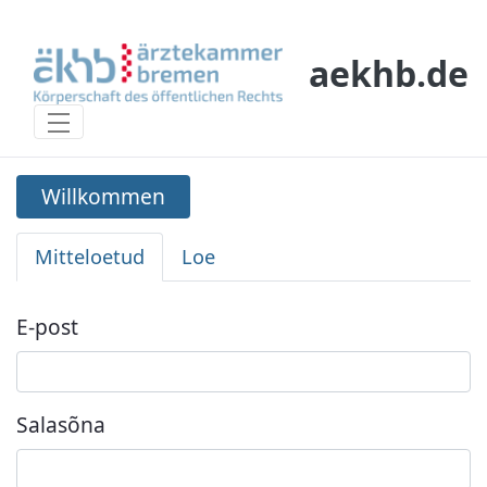
Skip to Main Content
aekhb.de
Willkommen
Willkommen
Mitteloetud
Loe
Logi sisse
E-post
Salasõna