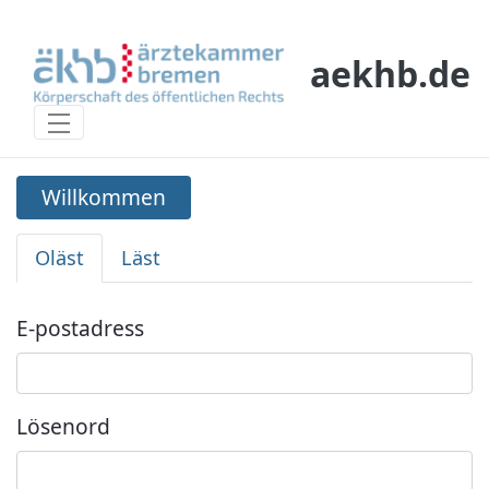
Hoppa till huvudinnehåll
aekhb.de
Willkommen
Willkommen
Oläst
Läst
Logga in
E-postadress
Lösenord