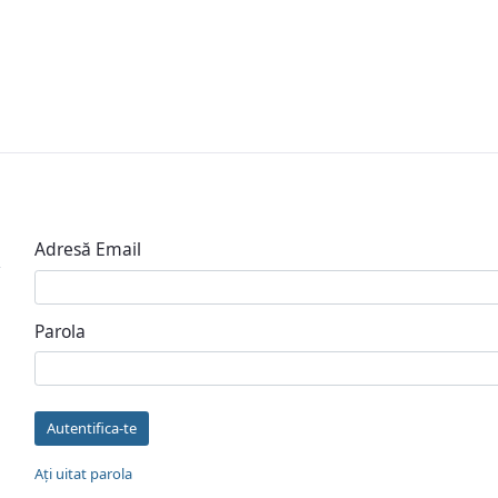
Autentificare
Adresă Email
Parola
Autentifica-te
Aţi uitat parola