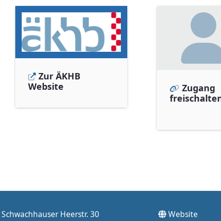
Zur ÄKHB
Website
Zugang
freischalte
Schwachhauser Heerstr. 30
Website