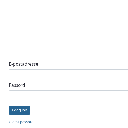
Logg inn
E-postadresse
Passord
Logg inn
Glemt passord