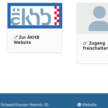
Zur ÄKHB
Website
Zugang
freischalte
Schwachhauser Heerstr. 30
Website